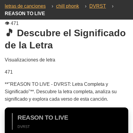
letras de canciones
›
chill phonk
›
DVRST
›
REASON TO LIVE
👁️
471
🎵 Descubre el Significado
de la Letra
Visualizaciones de letra
471
**"REASON TO LIVE - DVRST: Letra Completa y
Significado"**. Descubre la letra completa, analiza su
significado y explora cada verso de esta canción.
REASON TO LIVE
DVRST