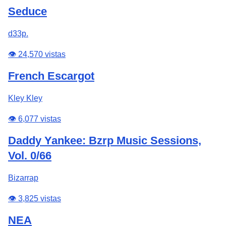
Seduce
d33p.
👁️ 24,570 vistas
French Escargot
Kley Kley
👁️ 6,077 vistas
Daddy Yankee: Bzrp Music Sessions,
Vol. 0/66
Bizarrap
👁️ 3,825 vistas
NEA