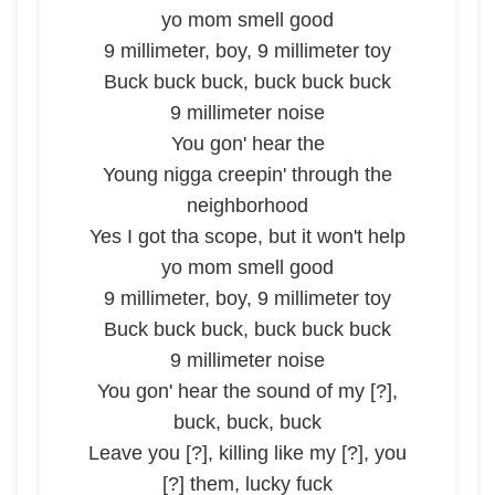
yo mom smell good
9 millimeter, boy, 9 millimeter toy
Buck buck buck, buck buck buck
9 millimeter noise
You gon' hear the
Young nigga creepin' through the
neighborhood
Yes I got tha scope, but it won't help
yo mom smell good
9 millimeter, boy, 9 millimeter toy
Buck buck buck, buck buck buck
9 millimeter noise
You gon' hear the sound of my [?],
buck, buck, buck
Leave you [?], killing like my [?], you
[?] them, lucky fuck