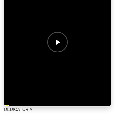
Barra de progreso de la reproducción
DEDICATORIA