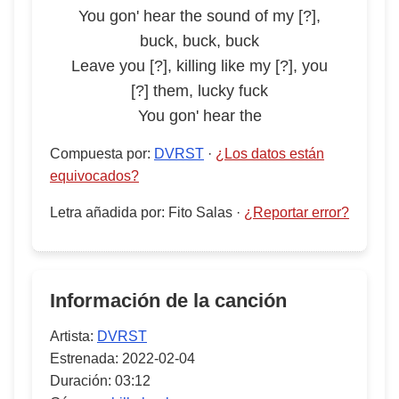
You gon' hear the sound of my [?],
buck, buck, buck
Leave you [?], killing like my [?], you
[?] them, lucky fuck
You gon' hear the
Compuesta por
:
DVRST
·
¿Los datos están
equivocados?
Letra añadida por
:
Fito Salas
·
¿Reportar error?
Información de la canción
Artista:
DVRST
Estrenada:
2022-02-04
Duración:
03:12