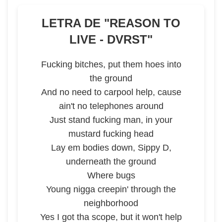
LETRA DE "
REASON TO
LIVE - DVRST
"
Fucking bitches, put them hoes into
the ground
And no need to carpool help, cause
ain't no telephones around
Just stand fucking man, in your
mustard fucking head
Lay em bodies down, Sippy D,
underneath the ground
Where bugs
Young nigga creepin' through the
neighborhood
Yes I got tha scope, but it won't help