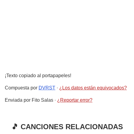
¡Texto copiado al portapapeles!
Compuesta por
DVRST
·
¿Los datos están equivocados?
Enviada por
Fito Salas
·
¿Reportar error?
🎵 CANCIONES RELACIONADAS