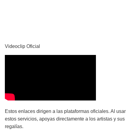
YouTube
Videoclip Oficial
Estos enlaces dirigen a las plataformas oficiales. Al usar
estos servicios, apoyas directamente a los artistas y sus
regalías.