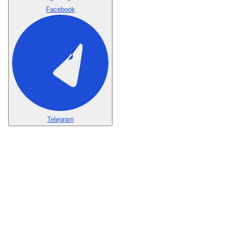
Facebook
Telegram