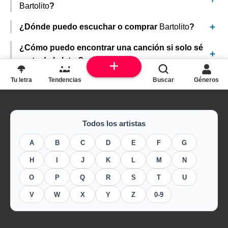
Bartolito
?
¿Dónde puedo escuchar o comprar
Bartolito
?
¿Cómo puedo encontrar una canción si solo sé
parte de la letra?
Tu letra
Tendencias
Buscar
Géneros
Todos los artistas
A
B
C
D
E
F
G
H
I
J
K
L
M
N
O
P
Q
R
S
T
U
V
W
X
Y
Z
0-9