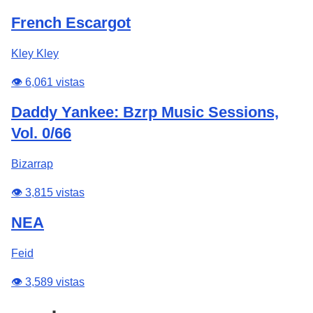
French Escargot
Kley Kley
👁️ 6,061 vistas
Daddy Yankee: Bzrp Music Sessions,
Vol. 0/66
Bizarrap
👁️ 3,815 vistas
NEA
Feid
👁️ 3,589 vistas