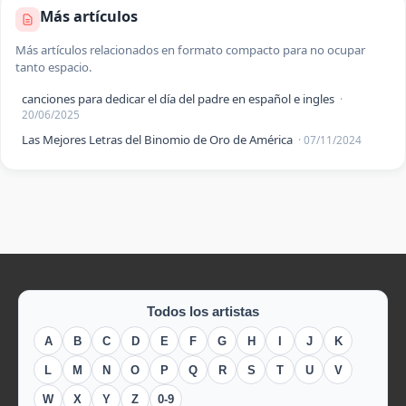
Más artículos
Más artículos relacionados en formato compacto para no ocupar
tanto espacio.
canciones para dedicar el día del padre en español e ingles
·
20/06/2025
Las Mejores Letras del Binomio de Oro de América
· 07/11/2024
Todos los artistas
A
B
C
D
E
F
G
H
I
J
K
L
M
N
O
P
Q
R
S
T
U
V
W
X
Y
Z
0-9