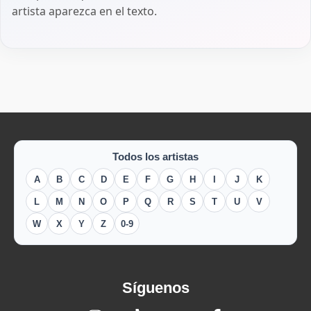
artista aparezca en el texto.
Todos los artistas
A
B
C
D
E
F
G
H
I
J
K
L
M
N
O
P
Q
R
S
T
U
V
W
X
Y
Z
0-9
Síguenos