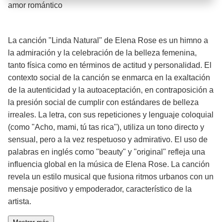
Barra de progreso de la reproducción
amor romántico
¡Significado de la letra de la canción! ❤️
La canción "Linda Natural" de Elena Rose es un himno a
la admiración y la celebración de la belleza femenina,
tanto física como en términos de actitud y personalidad. El
contexto social de la canción se enmarca en la exaltación
de la autenticidad y la autoaceptación, en contraposición a
la presión social de cumplir con estándares de belleza
irreales. La letra, con sus repeticiones y lenguaje coloquial
(como "Acho, mami, tú tas rica"), utiliza un tono directo y
sensual, pero a la vez respetuoso y admirativo. El uso de
palabras en inglés como "beauty" y "original" refleja una
influencia global en la música de Elena Rose. La canción
revela un estilo musical que fusiona ritmos urbanos con un
mensaje positivo y empoderador, característico de la
artista.