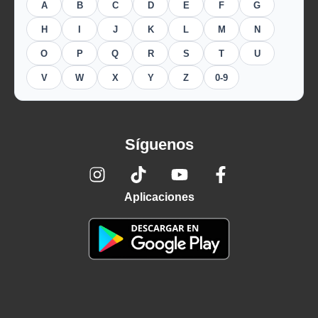
A
B
C
D
E
F
G
H
I
J
K
L
M
N
O
P
Q
R
S
T
U
V
W
X
Y
Z
0-9
Síguenos
Aplicaciones