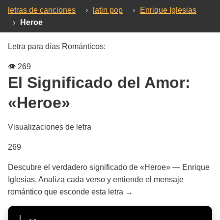
letras de canciones
›
latin pop
›
Enrique Iglesias
›
Heroe
Letra para días Románticos:
👁️
269
El Significado del Amor:
«Heroe»
Visualizaciones de letra
269
Descubre el verdadero significado de «Heroe» — Enrique
Iglesias. Analiza cada verso y entiende el mensaje
romántico que esconde esta letra →