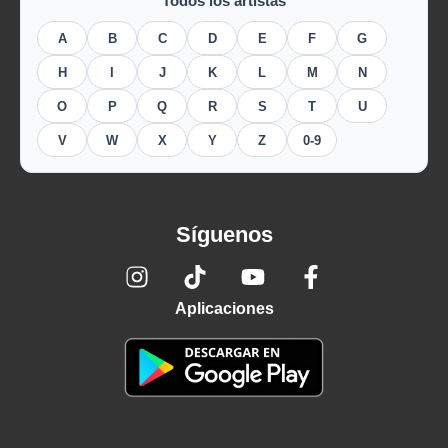
Todos los artistas
A
B
C
D
E
F
G
H
I
J
K
L
M
N
O
P
Q
R
S
T
U
V
W
X
Y
Z
0-9
Síguenos
Aplicaciones