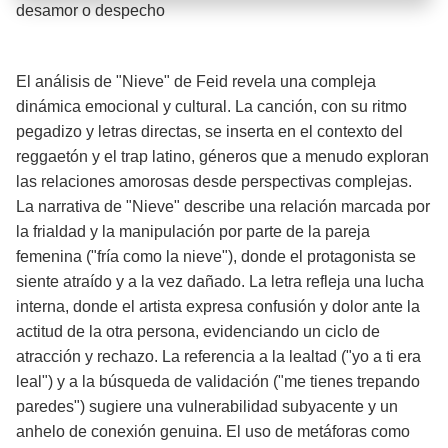
Barra de progreso de la reproducción
desamor o despecho
¡Significado de la letra de la canción! 💔
El análisis de "Nieve" de Feid revela una compleja
dinámica emocional y cultural. La canción, con su ritmo
pegadizo y letras directas, se inserta en el contexto del
reggaetón y el trap latino, géneros que a menudo exploran
las relaciones amorosas desde perspectivas complejas.
La narrativa de "Nieve" describe una relación marcada por
la frialdad y la manipulación por parte de la pareja
femenina ("fría como la nieve"), donde el protagonista se
siente atraído y a la vez dañado. La letra refleja una lucha
interna, donde el artista expresa confusión y dolor ante la
actitud de la otra persona, evidenciando un ciclo de
atracción y rechazo. La referencia a la lealtad ("yo a ti era
leal") y a la búsqueda de validación ("me tienes trepando
paredes") sugiere una vulnerabilidad subyacente y un
anhelo de conexión genuina. El uso de metáforas como