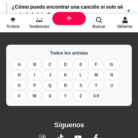
¿Cómo puedo encontrar una canción si solo sé
parte de la letra?
Tu letra
Tendencias
Buscar
Géneros
Todos los artistas
A
B
C
D
E
F
G
H
I
J
K
L
M
N
O
P
Q
R
S
T
U
V
W
X
Y
Z
0-9
Síguenos