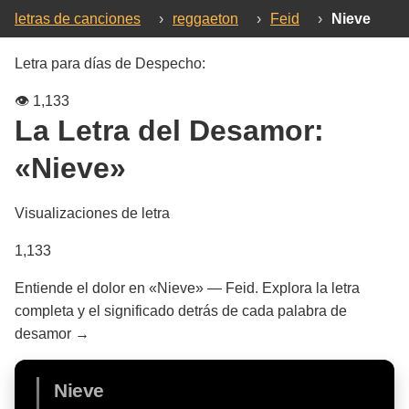
letras de canciones
›
reggaeton
›
Feid
›
Nieve
Letra para días de Despecho:
👁️
1,133
La Letra del Desamor:
«Nieve»
Visualizaciones de letra
1,133
Entiende el dolor en «Nieve» — Feid. Explora la letra
completa y el significado detrás de cada palabra de
desamor →
Nieve