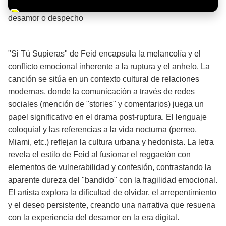
Barra de progreso de la reproducción
desamor o despecho
¡Significado de la letra de la canción! 💔
"Si Tú Supieras" de Feid encapsula la melancolía y el
conflicto emocional inherente a la ruptura y el anhelo. La
canción se sitúa en un contexto cultural de relaciones
modernas, donde la comunicación a través de redes
sociales (mención de "stories" y comentarios) juega un
papel significativo en el drama post-ruptura. El lenguaje
coloquial y las referencias a la vida nocturna (perreo,
Miami, etc.) reflejan la cultura urbana y hedonista. La letra
revela el estilo de Feid al fusionar el reggaetón con
elementos de vulnerabilidad y confesión, contrastando la
aparente dureza del "bandido" con la fragilidad emocional.
El artista explora la dificultad de olvidar, el arrepentimiento
y el deseo persistente, creando una narrativa que resuena
con la experiencia del desamor en la era digital.