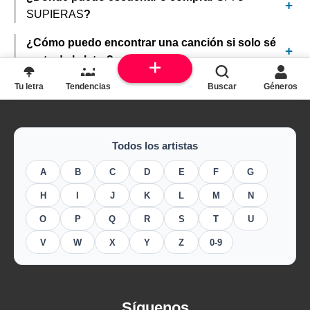
SUPIERAS
?
¿Cómo puedo encontrar una canción si solo sé
parte de la letra?
Tu letra
Tendencias
Buscar
Géneros
Todos los artistas
A
B
C
D
E
F
G
H
I
J
K
L
M
N
O
P
Q
R
S
T
U
V
W
X
Y
Z
0-9
Síguenos