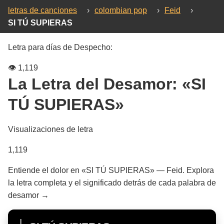
letras de canciones
›
colombian pop
›
Feid
›
SI TÚ SUPIERAS
Letra para días de Despecho:
👁️
1,119
La Letra del Desamor:
«SI
TÚ SUPIERAS»
Visualizaciones de letra
1,119
Entiende el dolor en «SI TÚ SUPIERAS» — Feid. Explora
la letra completa y el significado detrás de cada palabra de
desamor →