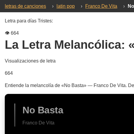
letras de canciones
›
latin pop
›
Franco De Vita
›
No
Letra para días Tristes:
👁️
664
La Letra Melancólica:
Visualizaciones de letra
664
Entiende la melancolía de «No Basta» — Franco De Vita. Desc
No Basta
Franco De Vita