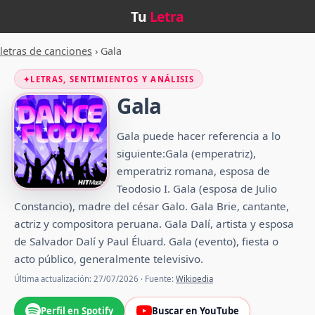
Tu
Letra
letras de canciones
›
Gala
✦
LETRAS, SENTIMIENTOS Y ANÁLISIS
Gala
Gala puede hacer referencia a lo
siguiente:Gala (emperatriz),
emperatriz romana, esposa de
Teodosio I. Gala (esposa de Julio
Constancio), madre del césar Galo. Gala Brie, cantante,
actriz y compositora peruana. Gala Dalí, artista y esposa
de Salvador Dalí y Paul Éluard. Gala (evento), fiesta o
acto público, generalmente televisivo.
Última actualización: 27/07/2026 · Fuente:
Wikipedia
Perfil en Spotify
Buscar en YouTube