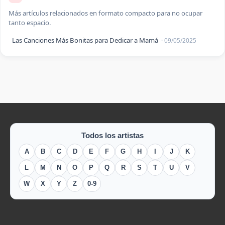
Más artículos relacionados en formato compacto para no ocupar
tanto espacio.
Las Canciones Más Bonitas para Dedicar a Mamá
· 09/05/2025
Todos los artistas
A
B
C
D
E
F
G
H
I
J
K
L
M
N
O
P
Q
R
S
T
U
V
W
X
Y
Z
0-9