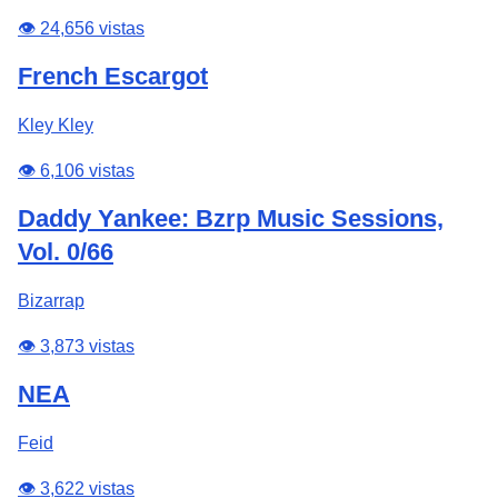
👁️ 24,656 vistas
French Escargot
Kley Kley
👁️ 6,106 vistas
Daddy Yankee: Bzrp Music Sessions,
Vol. 0/66
Bizarrap
👁️ 3,873 vistas
NEA
Feid
👁️ 3,622 vistas