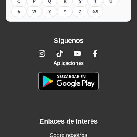
O
P
Q
R
S
T
U
V
W
X
Y
Z
0-9
Síguenos
Aplicaciones
Enlaces de Interés
Sobre nosotros