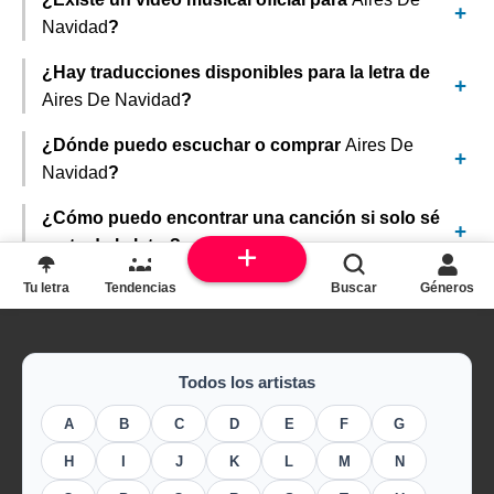
Navidad
?
¿Hay traducciones disponibles para la letra de
Aires De Navidad
?
¿Dónde puedo escuchar o comprar
Aires De
Navidad
?
¿Cómo puedo encontrar una canción si solo sé
parte de la letra?
Tu letra
Tendencias
Buscar
Géneros
Todos los artistas
A
B
C
D
E
F
G
H
I
J
K
L
M
N