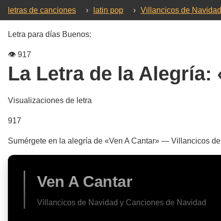
letras de canciones
›
latin pop
›
Villancicos de Navida
Letra para días Buenos:
👁️
917
La Letra de la Alegría:
Visualizaciones de letra
917
Sumérgete en la alegría de «Ven A Cantar» — Villancicos de 
Ven A Cantar
Villancicos de Navidad y Canciones de Navidad