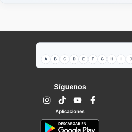
A
B
C
D
E
F
G
H
I
J
Síguenos
Aplicaciones