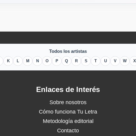
Todos los artistas
K
L
M
N
O
P
Q
R
S
T
U
V
W
X
Enlaces de Interés
Sobre nosotros
Cómo funciona Tu Letra
Metodología editorial
Contacto