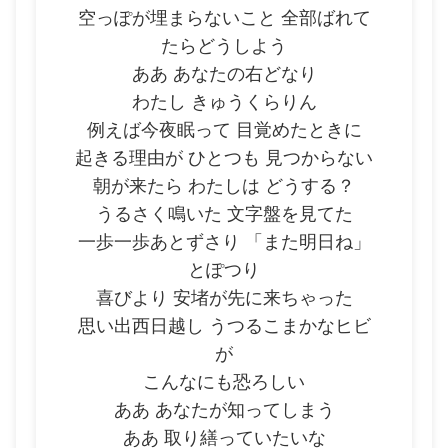
空っぽが埋まらないこと 全部ばれて
たらどうしよう
ああ あなたの右どなり
わたし きゅうくらりん
例えば今夜眠って 目覚めたときに
起きる理由が ひとつも 見つからない
朝が来たら わたしは どうする？
うるさく鳴いた 文字盤を見てた
一歩一歩あとずさり 「また明日ね」
とぽつり
喜びより 安堵が先に来ちゃった
思い出西日越し うつるこまかなヒビ
が
こんなにも恐ろしい
ああ あなたが知ってしまう
ああ 取り繕っていたいな