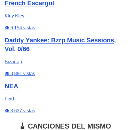
French Escargot
Kley Kley
👁️ 6,154 vistas
Daddy Yankee: Bzrp Music Sessions,
Vol. 0/66
Bizarrap
👁️ 3,891 vistas
NEA
Feid
👁️ 3,637 vistas
🎸 CANCIONES DEL MISMO