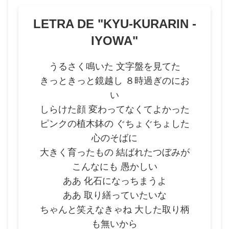
LETRA DE "
KYU-KURARIN -
IYOWA
"
うるさく鳴いた 文字盤を見てた
きっときっと鏡越し ８時過ぎのにお
い
しらけた顔 変わってなくてよかった
ピンクの植木鉢の ぐちょぐちょした
心のそばに
大きく育ったもの 結ばれたつぼみが
こんなにも 愚かしい
ああ 化石になっちまうよ
ああ 取り繕っていたいな
ちゃんと笑えなきゃね 大した取り柄
も無いから