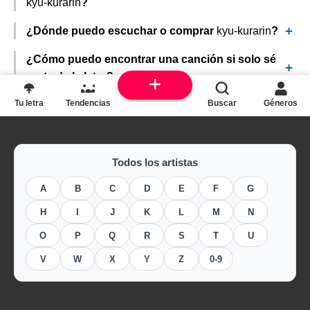
kyu-kurarin
?
¿Dónde puedo escuchar o comprar
kyu-kurarin
?
¿Cómo puedo encontrar una canción si solo sé
parte de la letra?
Tu letra
Tendencias
Buscar
Géneros
Todos los artistas
A
B
C
D
E
F
G
H
I
J
K
L
M
N
O
P
Q
R
S
T
U
V
W
X
Y
Z
0-9