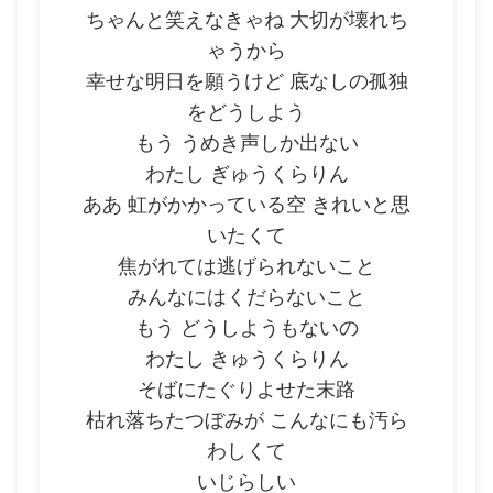
ちゃんと笑えなきゃね 大切が壊れち
ゃうから
幸せな明日を願うけど 底なしの孤独
をどうしよう
もう うめき声しか出ない
わたし ぎゅうくらりん
ああ 虹がかかっている空 きれいと思
いたくて
焦がれては逃げられないこと
みんなにはくだらないこと
もう どうしようもないの
わたし きゅうくらりん
そばにたぐりよせた末路
枯れ落ちたつぼみが こんなにも汚ら
わしくて
いじらしい