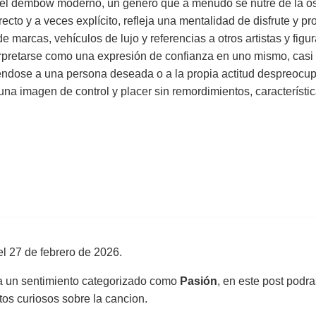
y el dembow moderno, un género que a menudo se nutre de la ost
irecto y a veces explícito, refleja una mentalidad de disfrute y 
 marcas, vehículos de lujo y referencias a otros artistas y figu
erpretarse como una expresión de confianza en uno mismo, casi a
riéndose a una persona deseada o a la propia actitud despreocupa
a imagen de control y placer sin remordimientos, característic
el
27 de febrero de 2026
.
sa un sentimiento categorizado como
Pasión
, en este post podra
atos curiosos sobre la cancion.