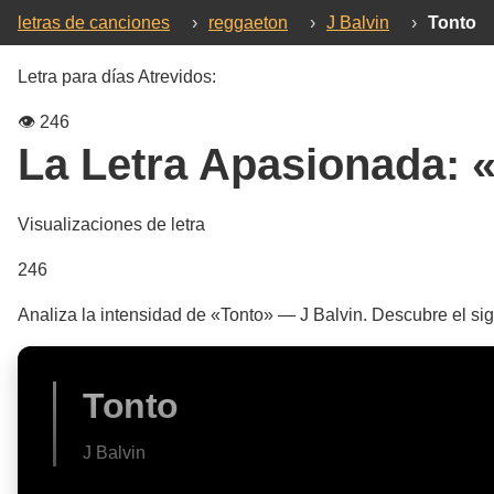
letras de canciones
›
reggaeton
›
J Balvin
›
Tonto
Letra para días Atrevidos:
👁️
246
La Letra Apasionada:
Visualizaciones de letra
246
Analiza la intensidad de «Tonto» — J Balvin. Descubre el si
Tonto
J Balvin