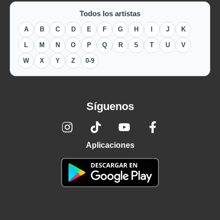
Todos los artistas
A
B
C
D
E
F
G
H
I
J
K
L
M
N
O
P
Q
R
S
T
U
V
W
X
Y
Z
0-9
Síguenos
Aplicaciones