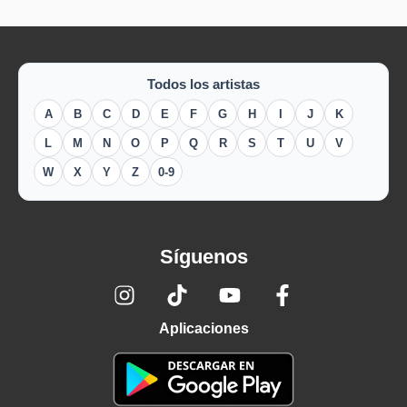
Todos los artistas
A
B
C
D
E
F
G
H
I
J
K
L
M
N
O
P
Q
R
S
T
U
V
W
X
Y
Z
0-9
Síguenos
Aplicaciones