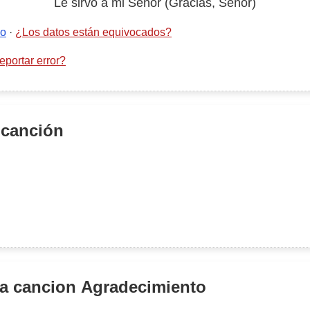
Le sirvo a mi Señor (Gracias, Señor)
po
·
¿Los datos están equivocados?
portar error?
 canción
la cancion
Agradecimiento