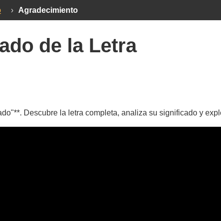
o
›
Agradecimiento
ado de la Letra
o"**. Descubre la letra completa, analiza su significado y exp