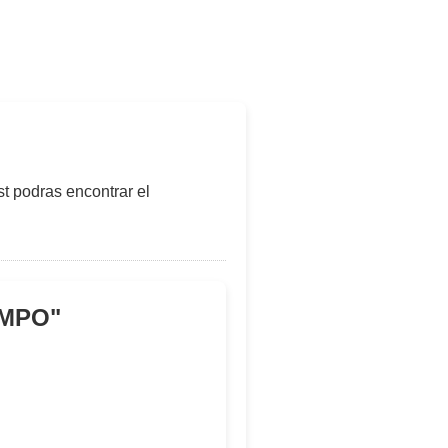
t podras encontrar el
AMPO
"