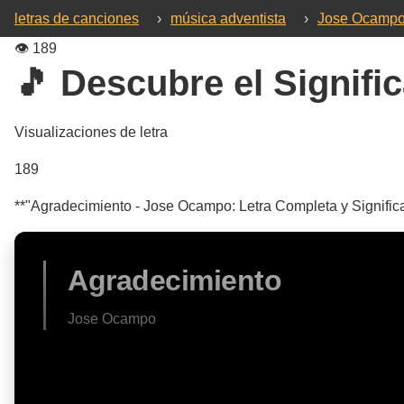
letras de canciones
›
música adventista
›
Jose Ocamp
👁️
189
🎵 Descubre el Signific
Visualizaciones de letra
189
**"Agradecimiento - Jose Ocampo: Letra Completa y Significad
Agradecimiento
Jose Ocampo