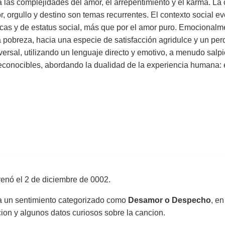
as complejidades del amor, el arrepentimiento y el karma. La c
, orgullo y destino son temas recurrentes. El contexto social 
s y de estatus social, más que por el amor puro. Emocionalmen
pobreza, hacia una especie de satisfacción agridulce y un perdo
iversal, utilizando un lenguaje directo y emotivo, a menudo sa
conocibles, abordando la dualidad de la experiencia humana: el e
renó el
2 de diciembre de 0002
.
sa un sentimiento categorizado como
Desamor o Despecho
, en
uccion y algunos datos curiosos sobre la cancion.