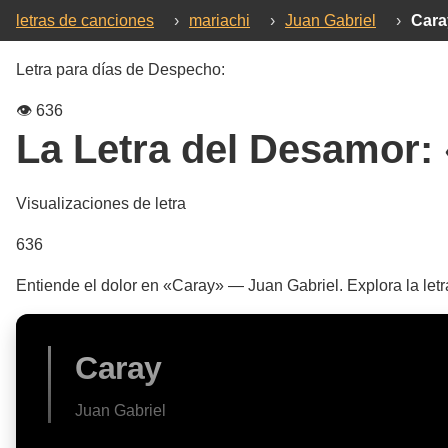
letras de canciones
›
mariachi
›
Juan Gabriel
›
Cara
Letra para días de Despecho:
👁️
636
La Letra del Desamor:
Visualizaciones de letra
636
Entiende el dolor en «Caray» — Juan Gabriel. Explora la let
Caray
Juan Gabriel