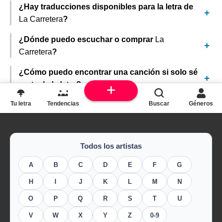
¿Hay traducciones disponibles para la letra de
La Carretera
?
¿Dónde puedo escuchar o comprar
La
Carretera
?
¿Cómo puedo encontrar una canción si solo sé
parte de la letra?
Tu letra
Tendencias
Buscar
Géneros
Todos los artistas
A
B
C
D
E
F
G
H
I
J
K
L
M
N
O
P
Q
R
S
T
U
V
W
X
Y
Z
0-9