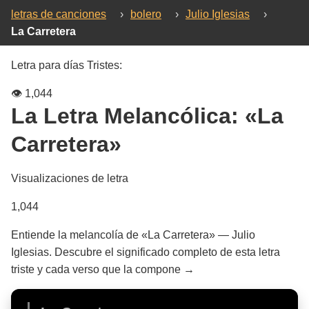
letras de canciones
›
bolero
›
Julio Iglesias
›
La Carretera
Letra para días Tristes:
👁️
1,044
La Letra Melancólica:
«La
Carretera»
Visualizaciones de letra
1,044
Entiende la melancolía de «La Carretera» — Julio
Iglesias. Descubre el significado completo de esta letra
triste y cada verso que la compone →