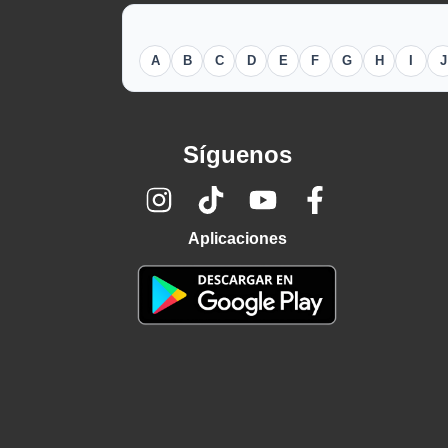
A
B
C
D
E
F
G
H
I
J
Síguenos
Aplicaciones