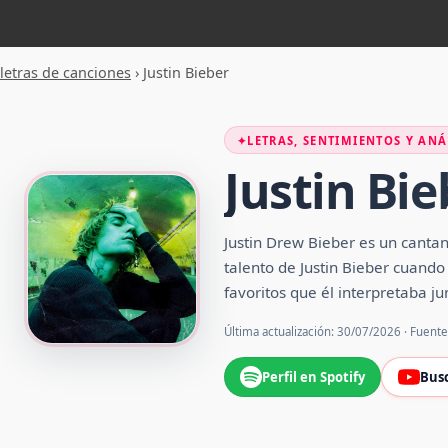
letras de canciones
›
Justin Bieber
✦
LETRAS, SENTIMIENTOS Y ANÁ
Justin Bie
Justin Drew Bieber es un cantan
talento de Justin Bieber cuand
favoritos que él interpretaba j
Última actualización: 30/07/2026 · Fuent
Perfil en Spotify
Bus