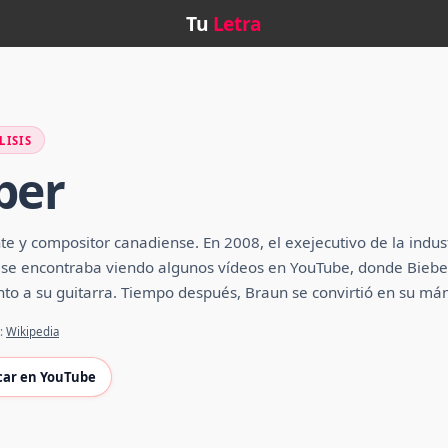
Tu
Letra
LISIS
ber
te y compositor canadiense. En 2008, el exejecutivo de la indu
o se encontraba viendo algunos vídeos en YouTube, donde Bieber
unto a su guitarra. Tiempo después, Braun se convirtió en su má
e:
Wikipedia
car en YouTube