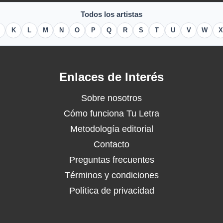
Todos los artistas
K
L
M
N
O
P
Q
R
S
T
U
V
W
X
Enlaces de Interés
Sobre nosotros
Cómo funciona Tu Letra
Metodología editorial
Contacto
Preguntas frecuentes
Términos y condiciones
Política de privacidad