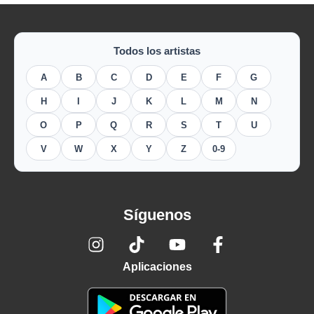
Todos los artistas
A
B
C
D
E
F
G
H
I
J
K
L
M
N
O
P
Q
R
S
T
U
V
W
X
Y
Z
0-9
Síguenos
Aplicaciones