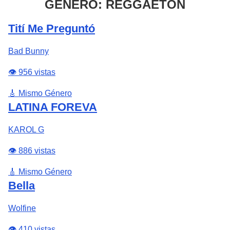
GÉNERO: REGGAETON
Tití Me Preguntó
Bad Bunny
👁️ 956 vistas
🎸 Mismo Género
LATINA FOREVA
KAROL G
👁️ 886 vistas
🎸 Mismo Género
Bella
Wolfine
👁️ 410 vistas