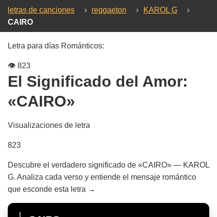
letras de canciones
›
reggaeton
›
KAROL G
›
CAIRO
Letra para días Románticos:
👁️
823
El Significado del Amor:
«CAIRO»
Visualizaciones de letra
823
Descubre el verdadero significado de «CAIRO» — KAROL
G. Analiza cada verso y entiende el mensaje romántico
que esconde esta letra →