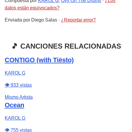
Compuesta por
KAROL G
,
Ovy On The Drums
·
¿Los
datos están equivocados?
Enviada por
Diego Salas
·
¿Reportar error?
🎵 CANCIONES RELACIONADAS
CONTIGO (with Tiësto)
KAROL G
👁️ 933 vistas
Mismo Artista
Ocean
KAROL G
👁️ 755 vistas