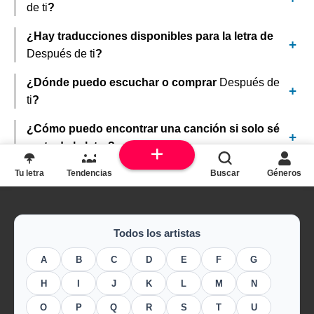
de ti
?
¿Hay traducciones disponibles para la letra de
Después de ti
?
¿Dónde puedo escuchar o comprar
Después de
ti
?
¿Cómo puedo encontrar una canción si solo sé
parte de la letra?
Tu letra
Tendencias
Buscar
Géneros
Todos los artistas
A
B
C
D
E
F
G
H
I
J
K
L
M
N
O
P
Q
R
S
T
U