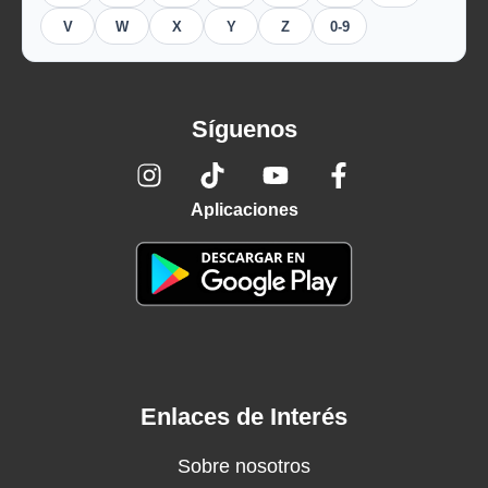
V
W
X
Y
Z
0-9
Síguenos
Aplicaciones
Enlaces de Interés
Sobre nosotros