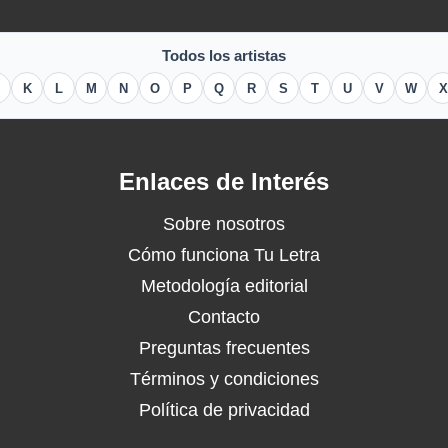
Todos los artistas
K
L
M
N
O
P
Q
R
S
T
U
V
W
X
Enlaces de Interés
Sobre nosotros
Cómo funciona Tu Letra
Metodología editorial
Contacto
Preguntas frecuentes
Términos y condiciones
Política de privacidad