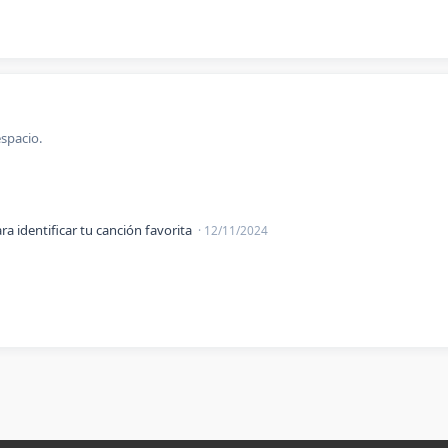
spacio.
a identificar tu canción favorita
· 12/11/2024