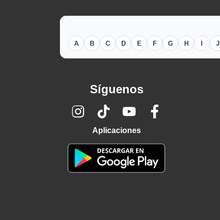
A
B
C
D
E
F
G
H
I
J
Síguenos
Aplicaciones