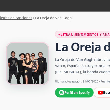
letras de canciones
›
La Oreja de Van Gogh
✦
LETRAS, SENTIMIENTOS Y ANÁ
La Oreja 
La Oreja de Van Gogh (abrevia
Vasco, España. Su trayectoria 
(PROMUSICAE), la banda cuenta 
Última actualización: 31/07/2026 · Fuent
Perfil en Spotify
Bus