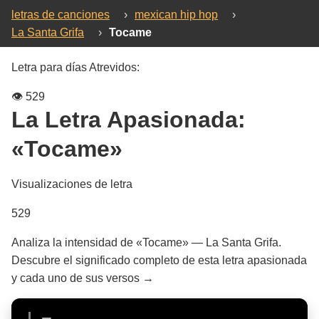
letras de canciones
›
mexican hip hop
›
La Santa Grifa
›
Tocame
Letra para días Atrevidos:
👁️
529
La Letra Apasionada:
«Tocame»
Visualizaciones de letra
529
Analiza la intensidad de «Tocame» — La Santa Grifa.
Descubre el significado completo de esta letra apasionada
y cada uno de sus versos →