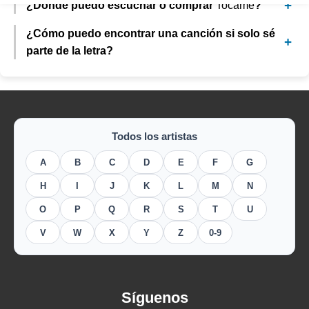
¿Dónde puedo escuchar o comprar
Tocame
?
¿Cómo puedo encontrar una canción si solo sé
parte de la letra?
Todos los artistas
A
B
C
D
E
F
G
H
I
J
K
L
M
N
O
P
Q
R
S
T
U
V
W
X
Y
Z
0-9
Síguenos