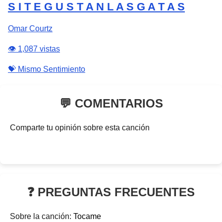
S I T E G U S T A N L A S G A T A S
Omar Courtz
👁️ 1,087 vistas
💝 Mismo Sentimiento
💬 COMENTARIOS
Comparte tu opinión sobre esta canción
❓ PREGUNTAS FRECUENTES
Sobre la canción:
Tocame