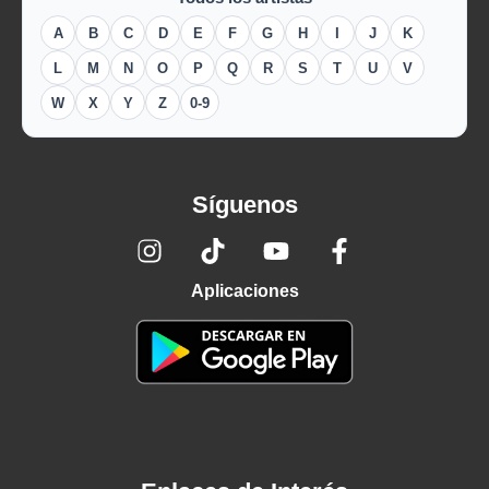
A
B
C
D
E
F
G
H
I
J
K
L
M
N
O
P
Q
R
S
T
U
V
W
X
Y
Z
0-9
Síguenos
Aplicaciones