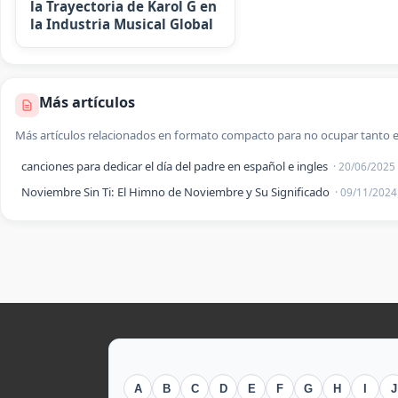
la Trayectoria de Karol G en
la Industria Musical Global
Más artículos
Más artículos relacionados en formato compacto para no ocupar tanto e
canciones para dedicar el día del padre en español e ingles
· 20/06/2025
Noviembre Sin Ti: El Himno de Noviembre y Su Significado
· 09/11/2024
A
B
C
D
E
F
G
H
I
J