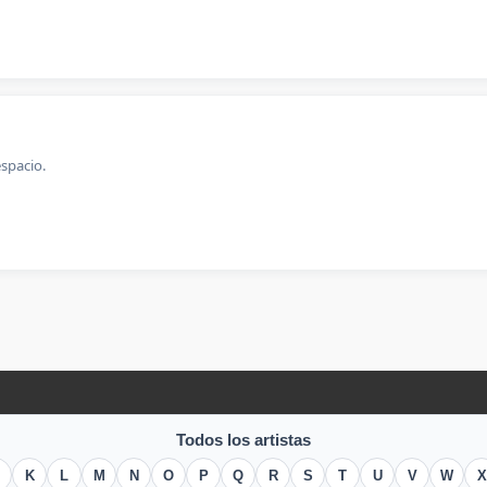
spacio.
Todos los artistas
K
L
M
N
O
P
Q
R
S
T
U
V
W
X