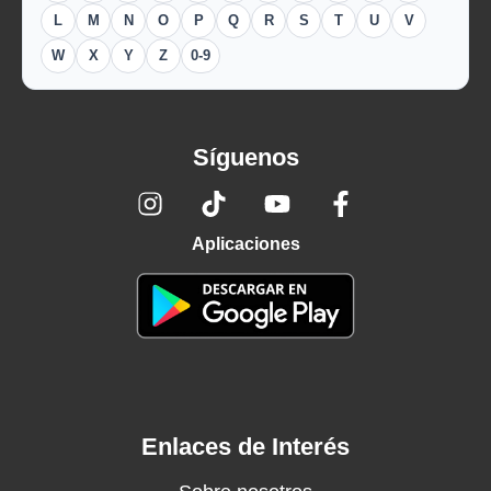
L
M
N
O
P
Q
R
S
T
U
V
W
X
Y
Z
0-9
Síguenos
Aplicaciones
Enlaces de Interés