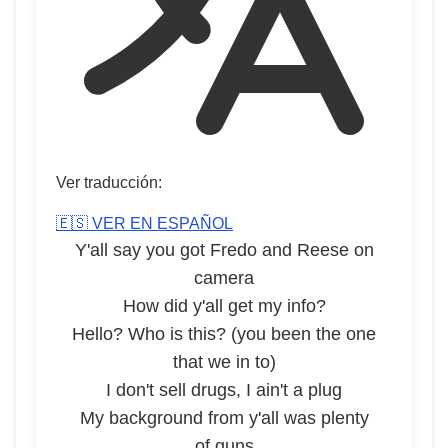
Ver traducción:
🇪🇸 VER EN ESPAÑOL
Y'all say you got Fredo and Reese on
camera
How did y'all get my info?
Hello? Who is this? (you been the one
that we in to)
I don't sell drugs, I ain't a plug
My background from y'all was plenty
of guns