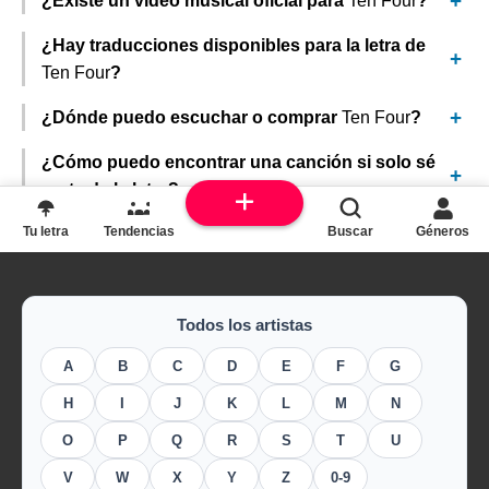
¿Existe un video musical oficial para
Ten Four
?
¿Hay traducciones disponibles para la letra de
Ten Four
?
¿Dónde puedo escuchar o comprar
Ten Four
?
¿Cómo puedo encontrar una canción si solo sé
parte de la letra?
Tu letra
Tendencias
Buscar
Géneros
Todos los artistas
A
B
C
D
E
F
G
H
I
J
K
L
M
N
O
P
Q
R
S
T
U
V
W
X
Y
Z
0-9