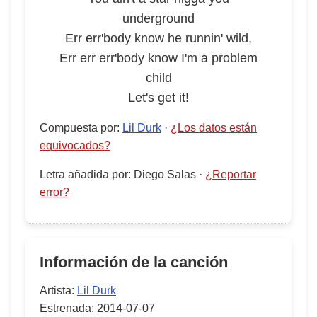
underground
Err err'body know he runnin' wild,
Err err err'body know I'm a problem
child
Let's get it!
Compuesta por
:
Lil Durk
·
¿Los datos están
equivocados?
Letra añadida por
:
Diego Salas
·
¿Reportar
error?
Información de la canción
Artista:
Lil Durk
Estrenada:
2014-07-07