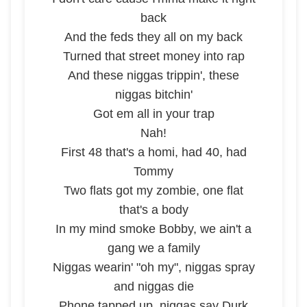
back
And the feds they all on my back
Turned that street money into rap
And these niggas trippin', these
niggas bitchin'
Got em all in your trap
Nah!
First 48 that's a homi, had 40, had
Tommy
Two flats got my zombie, one flat
that's a body
In my mind smoke Bobby, we ain't a
gang we a family
Niggas wearin' "oh my", niggas spray
and niggas die
Phone tapped up, niggas say Durk