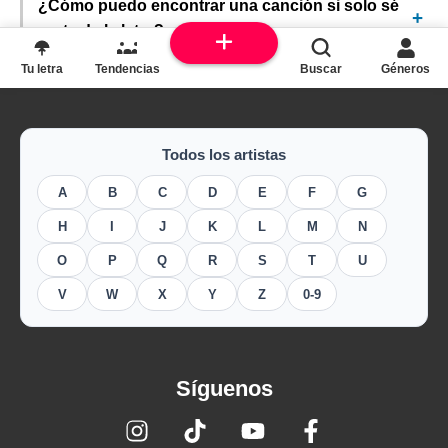
¿Cómo puedo encontrar una canción si solo sé
parte de la letra?
Tu letra
Tendencias
Buscar
Géneros
Todos los artistas
A
B
C
D
E
F
G
H
I
J
K
L
M
N
O
P
Q
R
S
T
U
V
W
X
Y
Z
0-9
Síguenos