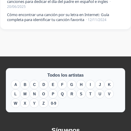
canciones para dedicar el día del padre en español e ingles
·
20/06/2025
Cómo encontrar una canción por su letra en Internet: Guía
completa para identificar tu canción favorita
· 12/11/2024
Todos los artistas
A
B
C
D
E
F
G
H
I
J
K
L
M
N
O
P
Q
R
S
T
U
V
W
X
Y
Z
0-9
Síguenos