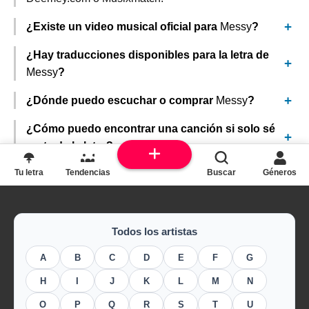
¿Existe un video musical oficial para
Messy
?
¿Hay traducciones disponibles para la letra de
Messy
?
¿Dónde puedo escuchar o comprar
Messy
?
¿Cómo puedo encontrar una canción si solo sé
parte de la letra?
Tu letra
Tendencias
Buscar
Géneros
Todos los artistas
A
B
C
D
E
F
G
H
I
J
K
L
M
N
O
P
Q
R
S
T
U