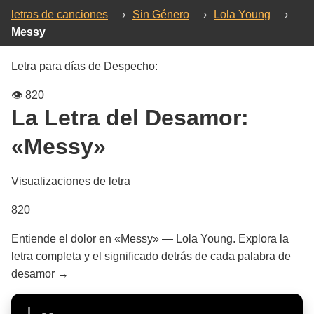
letras de canciones
›
Sin Género
›
Lola Young
›
Messy
Letra para días de Despecho:
👁️
820
La Letra del Desamor:
«Messy»
Visualizaciones de letra
820
Entiende el dolor en «Messy» — Lola Young. Explora la
letra completa y el significado detrás de cada palabra de
desamor →