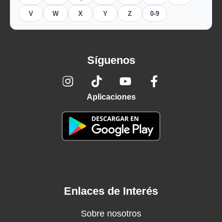
V
W
X
Y
Z
0-9
Síguenos
Aplicaciones
Enlaces de Interés
Sobre nosotros