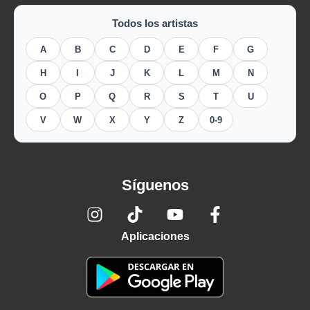
Todos los artistas
A
B
C
D
E
F
G
H
I
J
K
L
M
N
O
P
Q
R
S
T
U
V
W
X
Y
Z
0-9
Síguenos
Aplicaciones