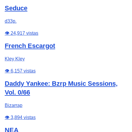
Seduce
d33p.
👁️ 24,917 vistas
French Escargot
Kley Kley
👁️ 6,157 vistas
Daddy Yankee: Bzrp Music Sessions,
Vol. 0/66
Bizarrap
👁️ 3,894 vistas
NEA