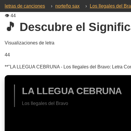
letras de canciones
›
norteño sax
›
Los Ilegales del Br
👁️
44
🎵 Descubre el Signific
Visualizaciones de letra
44
**"LA LLEGUA CEBRUNA - Los Ilegales del Bravo: Letra Comple
LA LLEGUA CEBRUNA
Los Ilegales del Bravo