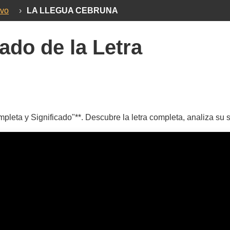
avo
›
LA LLEGUA CEBRUNA
ado de la Letra
ta y Significado"**. Descubre la letra completa, analiza su si