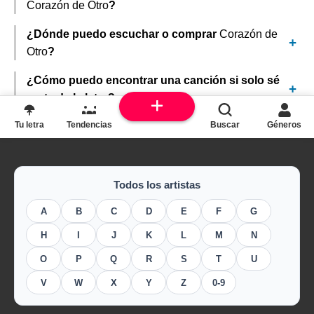
Corazón de Otro
?
¿Dónde puedo escuchar o comprar
Corazón de
Otro
?
¿Cómo puedo encontrar una canción si solo sé
parte de la letra?
Tu letra
Tendencias
Buscar
Géneros
Todos los artistas
A
B
C
D
E
F
G
H
I
J
K
L
M
N
O
P
Q
R
S
T
U
V
W
X
Y
Z
0-9