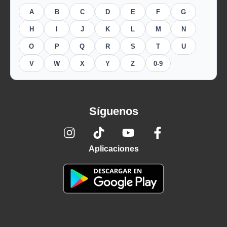
A
B
C
D
E
F
G
H
I
J
K
L
M
N
O
P
Q
R
S
T
U
V
W
X
Y
Z
0-9
Síguenos
Aplicaciones