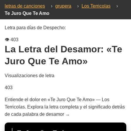
letras de canciones
›
grupera
›
Los Terricolas
›
Te Juro Que Te Amo
Letra para días de Despecho:
👁️
403
La Letra del Desamor:
«Te
Juro Que Te Amo»
Visualizaciones de letra
403
Entiende el dolor en «Te Juro Que Te Amo» — Los
Terricolas. Explora la letra completa y el significado detrás
de cada palabra de desamor →