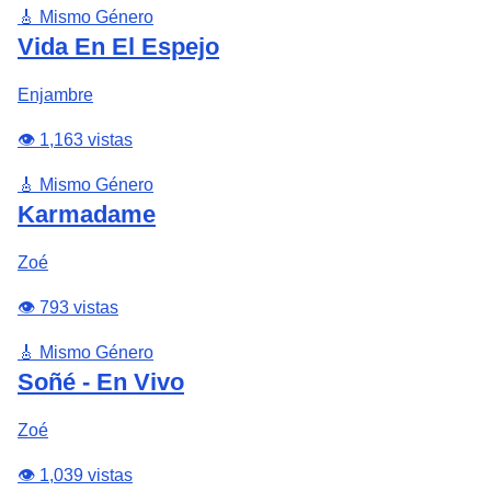
🎸 Mismo Género
Vida En El Espejo
Enjambre
👁️ 1,163 vistas
🎸 Mismo Género
Karmadame
Zoé
👁️ 793 vistas
🎸 Mismo Género
Soñé - En Vivo
Zoé
👁️ 1,039 vistas