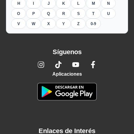
H
I
J
K
L
M
N
O
P
Q
R
S
T
U
V
W
X
Y
Z
0-9
Síguenos
Aplicaciones
Enlaces de Interés