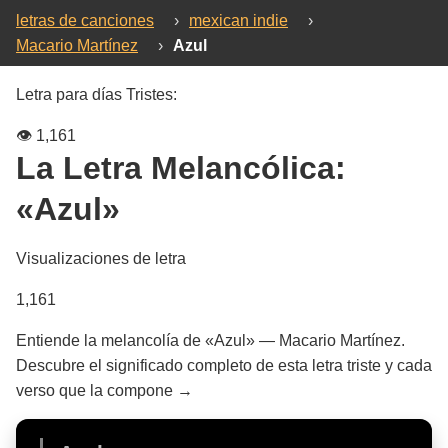
letras de canciones
›
mexican indie
›
Macario Martínez
›
Azul
Letra para días Tristes:
👁️
1,161
La Letra Melancólica:
«Azul»
Visualizaciones de letra
1,161
Entiende la melancolía de «Azul» — Macario Martínez.
Descubre el significado completo de esta letra triste y cada
verso que la compone →