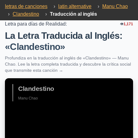
letras de canciones
›
latin alternative
›
Manu Chao
›
Clandestino
›
Traducción al inglés
Letra para días de Realidad:
👁️
1,171
La Letra Traducida al Inglés:
«Clandestino»
Profundiza en la traducción al inglés de «Clandestino» — Manu
Chao. Lee la letra completa traducida y descubre la crítica social
que transmite esta canción →
Clandestino
Manu Chao