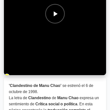
Barra de progreso de la reproducción
'Clandestino de Manu Chao'
se estrenó el
6 de
octubre de 1998
.
La letra de
Clandestino
de
Manu Chao
expresa un
sentimiento de
Crítica social o política
. En esta