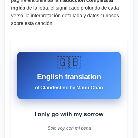
página encontrarás la
traducción completa al
inglés
de la letra, el significado profundo de cada
verso, la interpretación detallada y datos curiosos
sobre esta canción.
🇬🇧
English translation
of
Clandestino
by
Manu Chao
I only go with my sorrow
Solo voy con mi pena