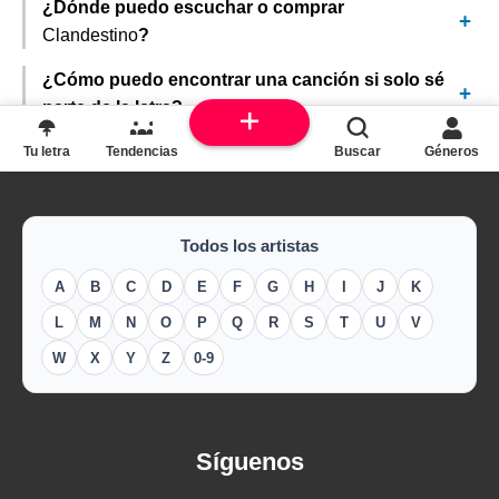
¿Dónde puedo escuchar o comprar
Clandestino
?
¿Cómo puedo encontrar una canción si solo sé
parte de la letra?
Tu letra
Tendencias
Buscar
Géneros
Todos los artistas
A
B
C
D
E
F
G
H
I
J
K
L
M
N
O
P
Q
R
S
T
U
V
W
X
Y
Z
0-9
Síguenos