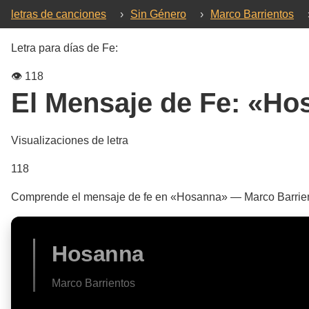
letras de canciones
›
Sin Género
›
Marco Barrientos
Letra para días de Fe:
👁️
118
El Mensaje de Fe:
«Ho
Visualizaciones de letra
118
Comprende el mensaje de fe en «Hosanna» — Marco Barrientos.
Hosanna
Marco Barrientos