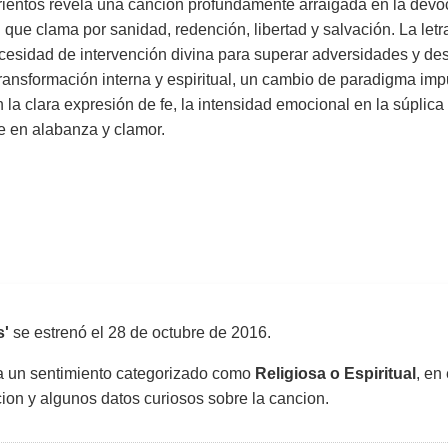
rientos revela una canción profundamente arraigada en la devoci
 que clama por sanidad, redención, libertad y salvación. La let
necesidad de intervención divina para superar adversidades y desi
 transformación interna y espiritual, un cambio de paradigma imp
n la clara expresión de fe, la intensidad emocional en la súplica
se en alabanza y clamor.
s'
se estrenó el
28 de octubre de 2016
.
sa un sentimiento categorizado como
Religiosa o Espiritual
, en
uccion y algunos datos curiosos sobre la cancion.