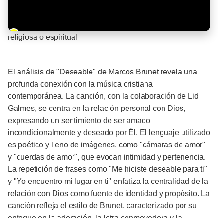
Barra de progreso de la reproducción
religiosa o espiritual
¡Significado de la letra de la canción! 🙏
El análisis de "Deseable" de Marcos Brunet revela una
profunda conexión con la música cristiana
contemporánea. La canción, con la colaboración de Lid
Galmes, se centra en la relación personal con Dios,
expresando un sentimiento de ser amado
incondicionalmente y deseado por Él. El lenguaje utilizado
es poético y lleno de imágenes, como "cámaras de amor"
y "cuerdas de amor", que evocan intimidad y pertenencia.
La repetición de frases como "Me hiciste deseable para ti"
y "Yo encuentro mi lugar en ti" enfatiza la centralidad de la
relación con Dios como fuente de identidad y propósito. La
canción refleja el estilo de Brunet, caracterizado por su
enfoque en la adoración, la letra conmovedora y la