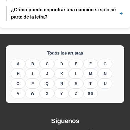
¿Cómo puedo encontrar una canción si solo sé
parte de la letra?
Todos los artistas
A
B
C
D
E
F
G
H
I
J
K
L
M
N
O
P
Q
R
S
T
U
V
W
X
Y
Z
0-9
Síguenos