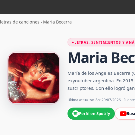
letras de canciones
›
Maria Becerra
✦
LETRAS, SENTIMIENTOS Y ANÁ
Maria Bec
María de los Ángeles Becerra (
exyoutuber argentina. En 2015 
suscriptores. Con ello logró ga
Última actualización: 29/07/2026 · Fuent
Perfil en Spotify
Bus