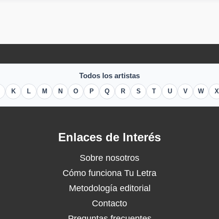
Todos los artistas
K
L
M
N
O
P
Q
R
S
T
U
V
W
X
Enlaces de Interés
Sobre nosotros
Cómo funciona Tu Letra
Metodología editorial
Contacto
Preguntas frecuentes