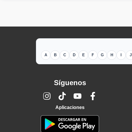
A
B
C
D
E
F
G
H
I
J
Síguenos
Aplicaciones