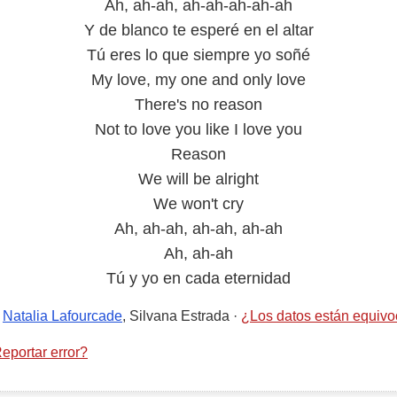
Ah, ah-ah, ah-ah-ah-ah-ah
Y de blanco te esperé en el altar
Tú eres lo que siempre yo soñé
My love, my one and only love
There's no reason
Not to love you like I love you
Reason
We will be alright
We won't cry
Ah, ah-ah, ah-ah, ah-ah
Ah, ah-ah
Tú y yo en cada eternidad
,
Natalia Lafourcade
, Silvana Estrada
·
¿Los datos están equiv
eportar error?