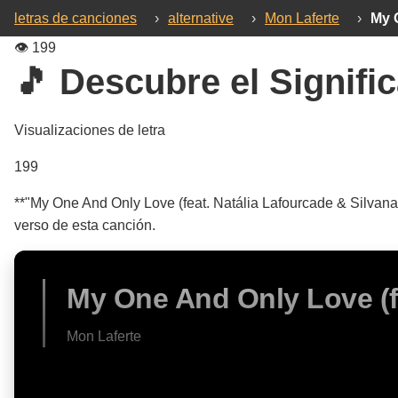
letras de canciones
›
alternative
›
Mon Laferte
›
My 
👁️
199
🎵 Descubre el Signific
Visualizaciones de letra
199
**"My One And Only Love (feat. Natália Lafourcade & Silvana 
verso de esta canción.
My One And Only Love (fe
Mon Laferte