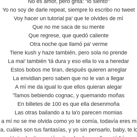
No es amor, pero grita: "lo siento"
Yo no soy de darle repeat, siempre lo escribo no tweet
Voy hacer un tutorial pa' que te olvides de mí
Que no me saca de su mente
Que regrese, que quedó caliente
Otra noche que llamó pa' verme
Tiene kush y haze también, pero sola no prende
La mai' también 'tá dura y eso ella lo va a heredar
Estos bobos me tiran, después quieren arreglar
La envidian pero saben que no le van a llegar
A mí me da igual lo que ellos quieran alegar
'Tamos bebiendo cognac, y quemando moñas
En billetes de 100 es que ella desenmoña
Las otras bailando a tu la'o parecen momias
 a mí no se me olvida como yo te comía, todavía eres m
a, cuáles son tus fantasías, y yo sin pensarlo, baby, te l