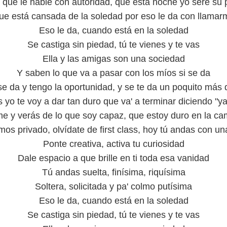
 que le hable con autoridad, que esta noche yo seré su p
ue está cansada de la soledad por eso le da con llamar
Eso le da, cuando está en la soledad
Se castiga sin piedad, tú te vienes y te vas
Ella y las amigas son una sociedad
Y saben lo que va a pasar con los míos si se da
 se da y tengo la oportunidad, y se te da un poquito más 
 yo te voy a dar tan duro que va' a terminar diciendo "y
e y verás de lo que soy capaz, que estoy duro en la cam
os privado, olvídate de first class, hoy tú andas con una
Ponte creativa, activa tu curiosidad
Dale espacio a que brille en ti toda esa vanidad
Tú andas suelta, finísima, riquísima
Soltera, solicitada y pa' colmo putísima
Eso le da, cuando está en la soledad
Se castiga sin piedad, tú te vienes y te vas