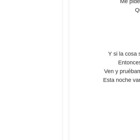
Me pide
Q
Y si la cosa
Entonces
Ven y pruébam
Esta noche vam