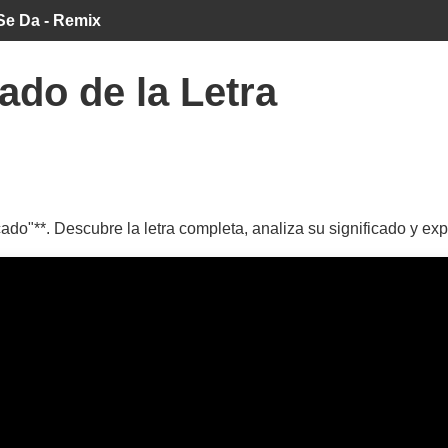
Se Da - Remix
ado de la Letra
ado"**. Descubre la letra completa, analiza su significado y ex