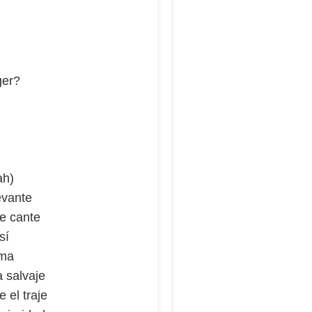
ger?
ah)
evante
le cante
sí
rma
 salvaje
 el traje