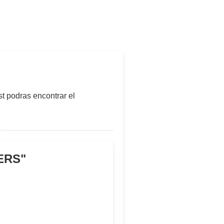
t podras encontrar el
WERS
"