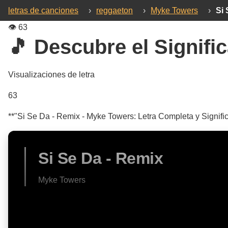
letras de canciones
›
reggaeton
›
Myke Towers
›
Si 
👁️
63
🎵 Descubre el Signific
Visualizaciones de letra
63
**"Si Se Da - Remix - Myke Towers: Letra Completa y Signific
Si Se Da - Remix
Myke Towers