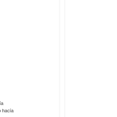
ía
o hacía