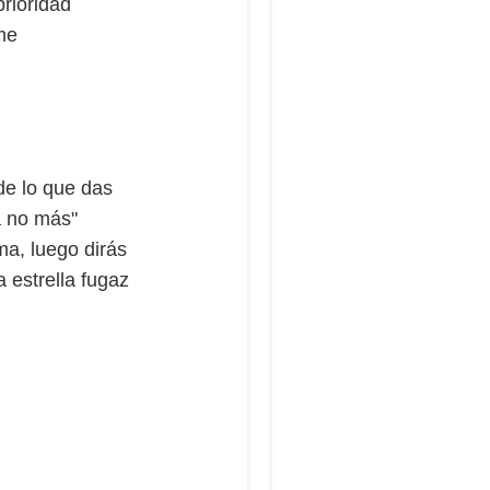
rioridad
me
de lo que das
a no más"
a, luego dirás
 estrella fugaz