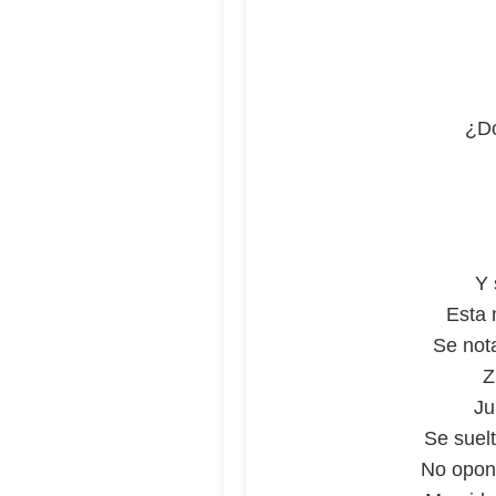
¿Dó
Y 
Esta 
Se nota
Z
Ju
Se suel
No opone