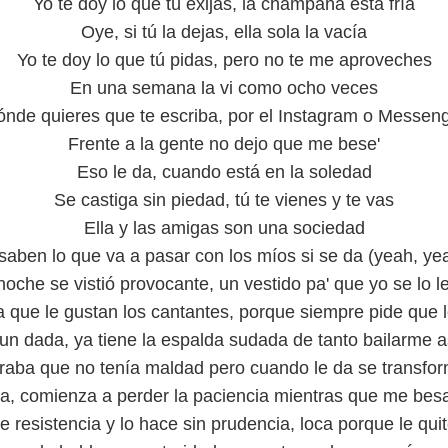
Yo te doy lo que tú exijas, la champaña está fría
Oye, si tú la dejas, ella sola la vacía
Yo te doy lo que tú pidas, pero no te me aproveches
En una semana la vi como ocho veces
nde quieres que te escriba, por el Instagram o Messen
Frente a la gente no dejo que me bese'
Eso le da, cuando está en la soledad
Se castiga sin piedad, tú te vienes y te vas
Ella y las amigas son una sociedad
saben lo que va a pasar con los míos si se da (yeah, ye
noche se vistió provocante, un vestido pa' que yo se lo l
 que le gustan los cantantes, porque siempre pide que 
un dada, ya tiene la espalda sudada de tanto bailarme a
raba que no tenía maldad pero cuando le da se transfo
ta, comienza a perder la paciencia mientras que me besa
 resistencia y lo hace sin prudencia, loca porque le quite