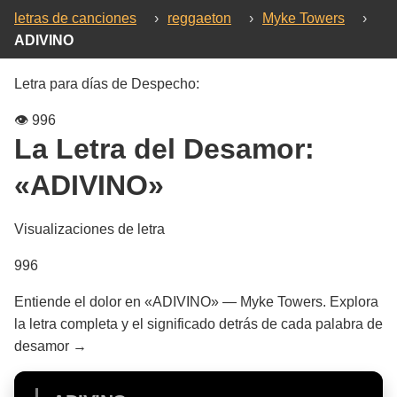
letras de canciones
›
reggaeton
›
Myke Towers
›
ADIVINO
Letra para días de Despecho:
👁️
996
La Letra del Desamor:
«ADIVINO»
Visualizaciones de letra
996
Entiende el dolor en «ADIVINO» — Myke Towers. Explora
la letra completa y el significado detrás de cada palabra de
desamor →