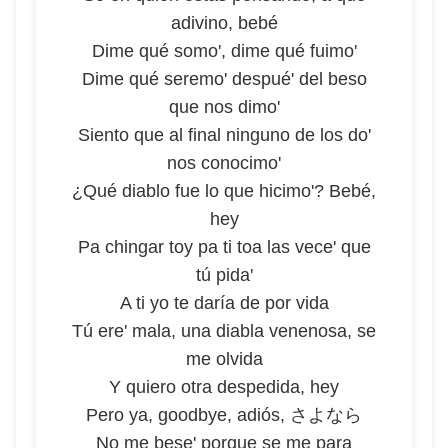
adivino, bebé
Dime qué somo', dime qué fuimo'
Dime qué seremo' despué' del beso
que nos dimo'
Siento que al final ninguno de los do'
nos conocimo'
¿Qué diablo fue lo que hicimo'? Bebé,
hey
Pa chingar toy pa ti toa las vece' que
tú pida'
A ti yo te daría de por vida
Tú ere' mala, una diabla venenosa, se
me olvida
Y quiero otra despedida, hey
Pero ya, goodbye, adiós, さよなら
No me bese' porque se me para