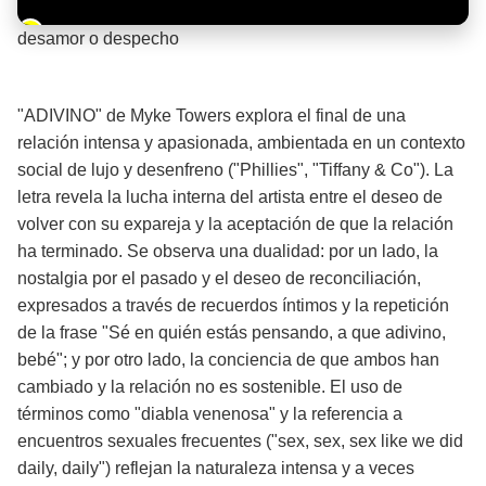
Barra de progreso de la reproducción
desamor o despecho
¡Significado de la letra de la canción! 💔
"ADIVINO" de Myke Towers explora el final de una
relación intensa y apasionada, ambientada en un contexto
social de lujo y desenfreno ("Phillies", "Tiffany & Co"). La
letra revela la lucha interna del artista entre el deseo de
volver con su expareja y la aceptación de que la relación
ha terminado. Se observa una dualidad: por un lado, la
nostalgia por el pasado y el deseo de reconciliación,
expresados a través de recuerdos íntimos y la repetición
de la frase "Sé en quién estás pensando, a que adivino,
bebé"; y por otro lado, la conciencia de que ambos han
cambiado y la relación no es sostenible. El uso de
términos como "diabla venenosa" y la referencia a
encuentros sexuales frecuentes ("sex, sex, sex like we did
daily, daily") reflejan la naturaleza intensa y a veces