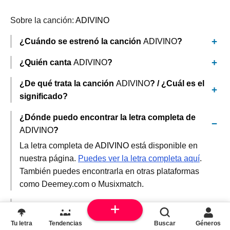
Sobre la canción:
ADIVINO
¿Cuándo se estrenó la canción
ADIVINO
?
¿Quién canta
ADIVINO
?
¿De qué trata la canción
ADIVINO
? / ¿Cuál es el
significado?
¿Dónde puedo encontrar la letra completa de
ADIVINO
?
La letra completa de
ADIVINO
está disponible en
nuestra página.
Puedes ver la letra completa aquí
.
También puedes encontrarla en otras plataformas
como Deemey.com o Musixmatch.
¿Existe un video musical oficial para
ADIVINO
?
Tu letra
Tendencias
Buscar
Géneros
¿Hay traducciones disponibles para la letra de