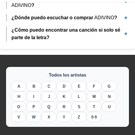
ADIVINO
?
¿Dónde puedo escuchar o comprar
ADIVINO
?
¿Cómo puedo encontrar una canción si solo sé
parte de la letra?
Todos los artistas
A
B
C
D
E
F
G
H
I
J
K
L
M
N
O
P
Q
R
S
T
U
V
W
X
Y
Z
0-9