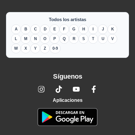
Todos los artistas
A
B
C
D
E
F
G
H
I
J
K
L
M
N
O
P
Q
R
S
T
U
V
W
X
Y
Z
0-9
Síguenos
Aplicaciones