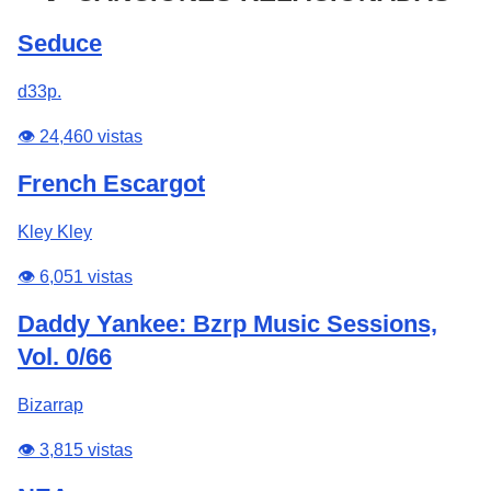
Seduce
d33p.
👁️ 24,460 vistas
French Escargot
Kley Kley
👁️ 6,051 vistas
Daddy Yankee: Bzrp Music Sessions,
Vol. 0/66
Bizarrap
👁️ 3,815 vistas