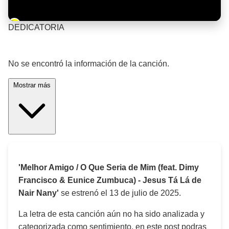
Barra de progreso de la reproducción
DEDICATORIA
¡Significado de la letra de la canción! 🎵
No se encontró la información de la canción.
Mostrar más
'Melhor Amigo / O Que Seria de Mim (feat. Dimy
Francisco & Eunice Zumbuca) - Jesus Tá Lá de
Nair Nany'
se estrenó el
13 de julio de 2025
.
La letra de esta canción aún no ha sido analizada y
categorizada como sentimiento, en este post podras