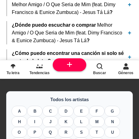
Melhor Amigo / O Que Seria de Mim (feat. Dimy
Francisco & Eunice Zumbuca) - Jesus Tá Lá
?
¿Dónde puedo escuchar o comprar
Melhor
Amigo / O Que Seria de Mim (feat. Dimy Francisco
& Eunice Zumbuca) - Jesus Tá Lá
?
¿Cómo puedo encontrar una canción si solo sé
parte de la letra?
Tu letra
Tendencias
Buscar
Géneros
Todos los artistas
A
B
C
D
E
F
G
H
I
J
K
L
M
N
O
P
Q
R
S
T
U