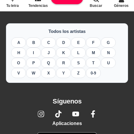
Tu letra
Tendencias
Buscar
Géneros
Todos los artistas
A
B
C
D
E
F
G
H
I
J
K
L
M
N
O
P
Q
R
S
T
U
V
W
X
Y
Z
0-9
Síguenos
Aplicaciones