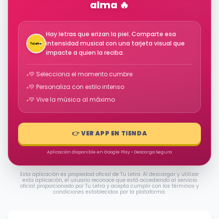
alma 🔥
Hay letras que erizan la piel. Comparte esa
intensidad musical con una tarjeta visual que
impacte a quien la reciba.
💛 Selecciona el momento cumbre
•
💛 Personaliza con estilo intenso
•
💛 Vive la música al máximo
•
👉 VER APP EN TIENDA
Aplicación disponible en Google Play • Descarga Segura
Esta aplicación es propiedad oficial de Tu Letra. Al descargar y utilizar
esta aplicación, el usuario reconoce que está accediendo al servicio
oficial proporcionado por Tu Letra y acepta cumplir con los términos y
condiciones establecidos por la plataforma.