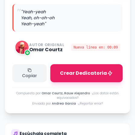
"
"Yeah-yeah
Yeah, oh-oh-oh
Yeah-yeah"
AUTOR ORIGINAL
Nueva línea en:
00:09
Omar Courtz
Crear Dedicatoria
Copiar
Compuesta por
Omar Courtz, Rauw Alejandro
·
¿Los datos están
equivocados?
Enviada por
Andrea Garcia
·
¿Reportar error?
Escúchala completa