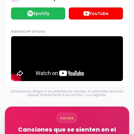
Spotify
YouTube
VIDEOCLIP OFICIAL
Estos enlaces dirigen a las plataformas oficiales. Al usar estos servicios,
apoyas directamente a los artistas y sus regalías.
PASIÓN
Canciones que se sienten en el