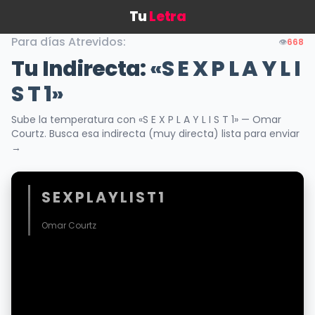
Tu
Letra
Para días Atrevidos:
👁️
668
Tu Indirecta:
«S E X P L A Y L I
S T 1»
Sube la temperatura con «S E X P L A Y L I S T 1» — Omar
Courtz. Busca esa indirecta (muy directa) lista para enviar
→
S E X P L A Y L I S T 1
Omar Courtz