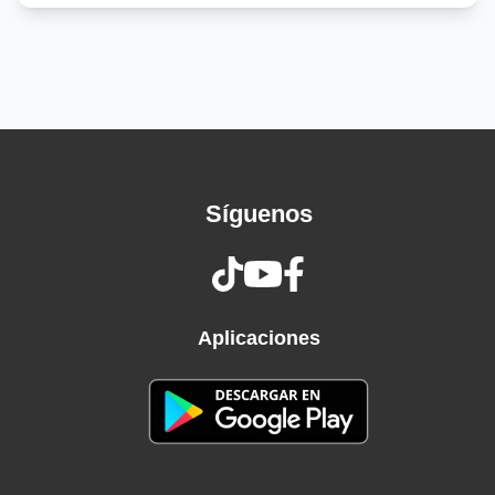
ey
Tú me sube al sky, voy a frontеar contigo
Fly, pa' que te venga hasta el ombligo
Ma, ¿qué yo voy a hacer contigo?
La luna, la calle y yo son testigo, como (Ra-
Rauw)
Te tengo sin clothing (Ey)
Síguenos
Qué bien te ves 'esnúa, también te quiero a mi
la'o aquí (Ah)
A veces me jura, dice que no puede vivir sin mí
(¡Wuh!)
Cuando estoy dentro de ti, ahí me puedo morir
Aplicaciones
(¡Yah!)
Gastamo' cheque en el mall (Sí)
Mezclamo' el sexo con el love (También)
Le damo' hasta que salga el sol, los ojos me
viró