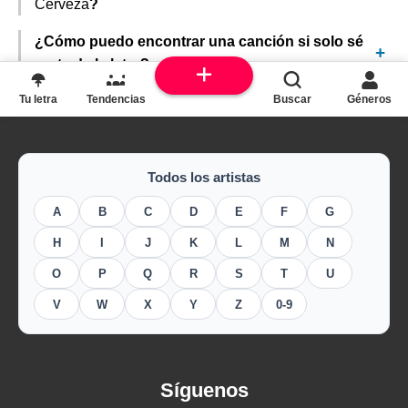
Cerveza
?
¿Cómo puedo encontrar una canción si solo sé
parte de la letra?
Tu letra
Tendencias
Buscar
Géneros
Todos los artistas
A
B
C
D
E
F
G
H
I
J
K
L
M
N
O
P
Q
R
S
T
U
V
W
X
Y
Z
0-9
Síguenos