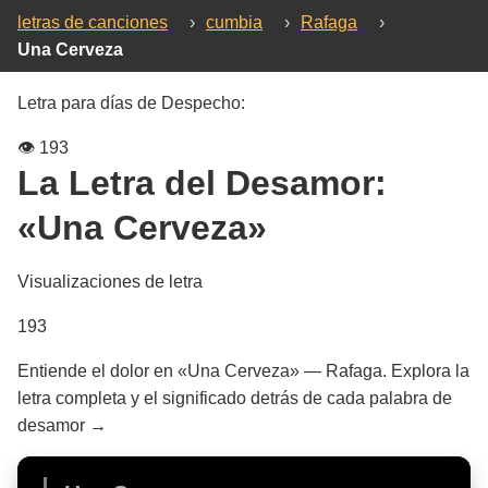
letras de canciones
›
cumbia
›
Rafaga
›
Una Cerveza
Letra para días de Despecho:
👁️
193
La Letra del Desamor:
«Una Cerveza»
Visualizaciones de letra
193
Entiende el dolor en «Una Cerveza» — Rafaga. Explora la
letra completa y el significado detrás de cada palabra de
desamor →